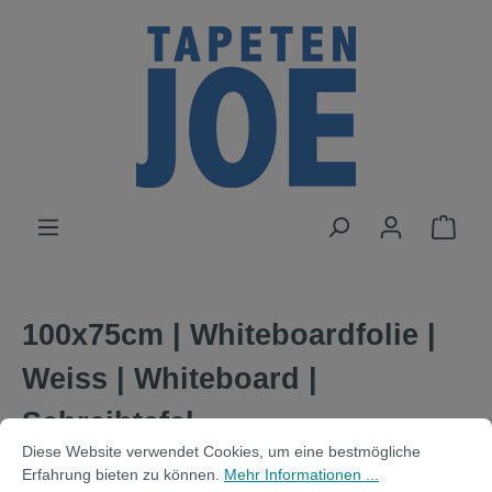
alt springen
100x75cm | Whiteboardfolie |
Weiss | Whiteboard |
Schreibtafel
Cookie-Voreinstellungen
Diese Website verwendet Cookies, um eine bestmögliche Erfahrung bi
Diese Website verwendet Cookies, um eine bestmögliche
Erfahrung bieten zu können.
Mehr Informationen ...