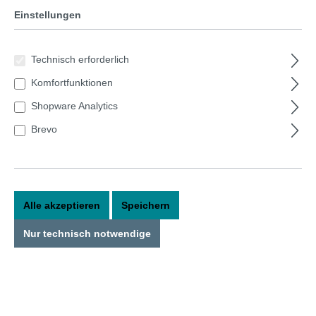
Einstellungen
Bildergalerie überspringen
Technisch erforderlich
Komfortfunktionen
Shopware Analytics
Brevo
Alle akzeptieren
Speichern
Nur technisch notwendige
39,90 €*
Preise inkl. MwSt. zzgl. Versandkosten
Sofort verfügbar, Lieferzeit: 1-3 Tage