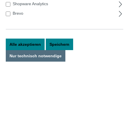
Shopware Analytics
Brevo
Alle akzeptieren
Speichern
Nur technisch notwendige
Ecosphere 10cm kleine Kugel weiß
In dieser Kugel ist die Welt in Ordnung!Die original