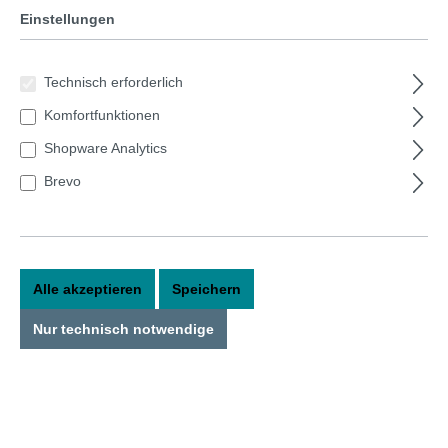
Einstellungen
Technisch erforderlich
Komfortfunktionen
Shopware Analytics
Brevo
Alle akzeptieren
Speichern
Ecosphere 10cm kleine Kugel weiß
Nur technisch notwendige
In dieser Kugel ist die Welt in Ordnung!Die original