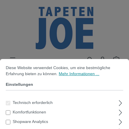
alt springen
Cookie-Voreinstellungen
Diese Website verwendet Cookies, um eine bestmögliche Erfahrung bi
Diese Website verwendet Cookies, um eine bestmögliche
Erfahrung bieten zu können.
Mehr Informationen ...
Einstellungen
60er Pack Ferrit Magnete aus
Keramik 18 x 5mm
Technisch erforderlich
Komfortfunktionen
Shopware Analytics
Bildergalerie überspringen