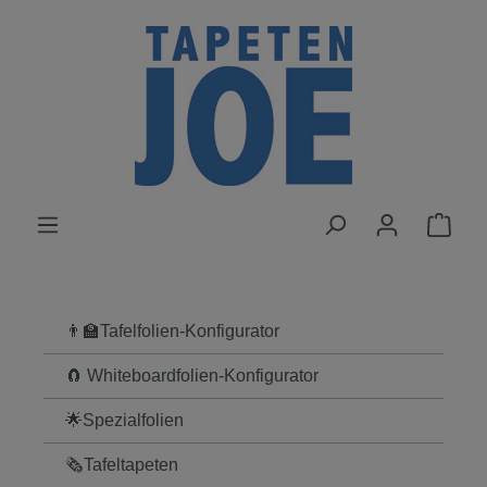
alt springen
👨‍🏫Tafelfolien-Konfigurator
🧲 Whiteboardfolien-Konfigurator
🌟Spezialfolien
🗞Tafeltapeten