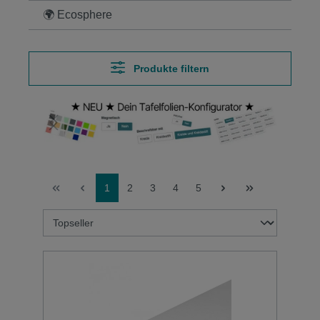
🌍 Ecosphere
Produkte filtern
Bildergalerie überspringen
1
2
3
4
5