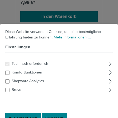
7,99 €*
In den Warenkorb
Cookie-Voreinstellungen
Diese Website verwendet Cookies, um eine bestmögliche Erfahrung bi
Diese Website verwendet Cookies, um eine bestmögliche
Erfahrung bieten zu können.
Mehr Informationen ...
Einstellungen
Technisch erforderlich
Komfortfunktionen
Shopware Analytics
Brevo
Muster | Kreide + Kreidestift |
Selbstklebende magnetische
Alle akzeptieren
Speichern