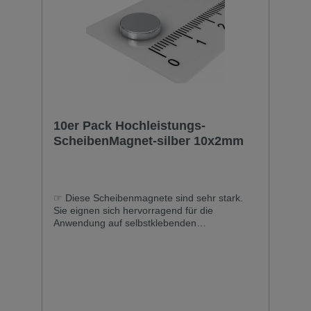
10er Pack Hochleistungs-
ScheibenMagnet-silber 10x2mm
☞ Diese Scheibenmagnete sind sehr stark.
Sie eignen sich hervorragend für die
Anwendung auf selbstklebenden
magnetischen Tafelfolien und Glas-
Magnettafeln. Dort halten diese
Würfelmagnete Notizzettel und dickere Karten
sicher fest.Durchmesser: 10 mm Höhe:
10mm Zugkraft je Magnet: ca. 7,0 KG
Farbe:silber