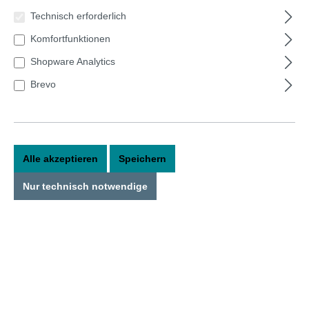
Bildergalerie überspringen
Technisch erforderlich
Komfortfunktionen
Shopware Analytics
Brevo
Alle akzeptieren
Speichern
Nur technisch notwendige
59,90 €*
Preise inkl. MwSt. zzgl. Versandkosten
Sofort verfügbar, Lieferzeit: 1-3 Tage