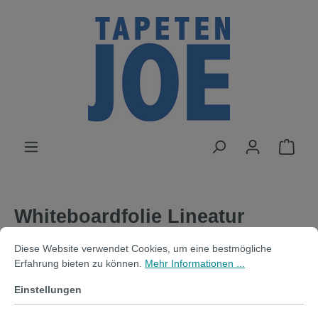
alt springen
Whiteboardfolie Lineatur
Cookie-Voreinstellungen
Diese Website verwendet Cookies, um eine bestmögliche Erfahrung bi
Notenlinien | selbstklebend |
Diese Website verwendet Cookies, um eine bestmögliche
Erfahrung bieten zu können.
Mehr Informationen ...
magnetisch | 100x40cm | weiß
Einstellungen