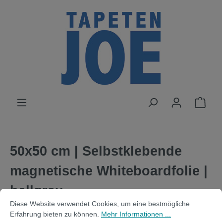
alt springen
50x50 cm | Selbstklebende
magnetische Whiteboardfolie |
hellgrau
Cookie-Voreinstellungen
Diese Website verwendet Cookies, um eine bestmögliche Erfahrung bi
Diese Website verwendet Cookies, um eine bestmögliche
Erfahrung bieten zu können.
Mehr Informationen ...