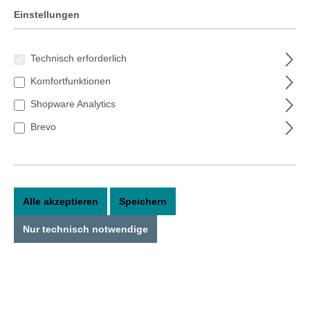
Einstellungen
Bildergalerie überspringen
Technisch erforderlich
Komfortfunktionen
Shopware Analytics
Brevo
Alle akzeptieren
Speichern
Nur technisch notwendige
25,50 €*
Preise inkl. MwSt. zzgl. Versandkosten
Sofort verfügbar, Lieferzeit: 1-3 Tage