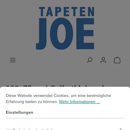
alt springen
100x75cm | Selbstklebende
Cookie-Voreinstellungen
Diese Website verwendet Cookies, um eine bestmögliche Erfahrung bi
Diese Website verwendet Cookies, um eine bestmögliche
magnetische Tafelfolie | grau
Erfahrung bieten zu können.
Mehr Informationen ...
Einstellungen
Bildergalerie überspringen